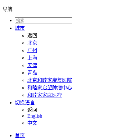
导航
城市
返回
北京
广州
上海
天津
青岛
北京和睦家康复医院
和睦家启望肿瘤中心
和睦家家庭医疗
切换语言
返回
English
中文
首页