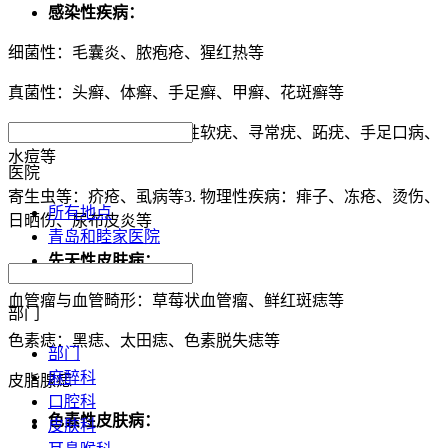
感染性疾病：
细菌性：毛囊炎、脓疱疮、猩红热等
真菌性：头癣、体癣、手足癣、甲癣、花斑癣等
病毒性：单纯疱疹、传染性软疣、寻常疣、跖疣、手足口病、
水痘等
医院
寄生虫等：疥疮、虱病等3. 物理性疾病：痱子、冻疮、烫伤、
所有地点
日晒伤、尿布皮炎等
青岛和睦家医院
先天性皮肤病：
血管瘤与血管畸形：草莓状血管瘤、鲜红斑痣等
部门
色素痣：黑痣、太田痣、色素脱失痣等
部门
麻醉科
皮脂腺痣
口腔科
色素性皮肤病：
皮肤科