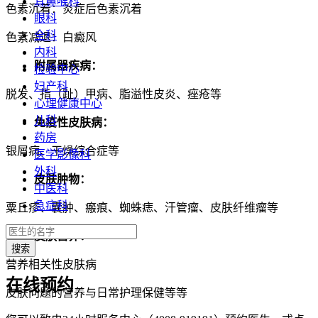
耳鼻喉科
色素沉着：炎症后色素沉着
眼科
全科
色素减退：白癜风
内科
附属器疾病：
检验中心
妇产科
脱发、指（趾）甲病、脂溢性皮炎、痤疮等
心理健康中心
儿科
免疫性皮肤病：
药房
银屑病、干燥综合症等
医学影像科
外科
皮肤肿物：
中医科
急症科
粟丘疹、囊肿、瘢痕、蜘蛛痣、汗管瘤、皮肤纤维瘤等
皮肤营养：
营养相关性皮肤病
在线预约
皮肤问题的营养与日常护理保健等等