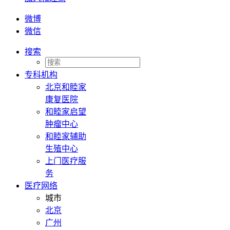
微博
微信
搜索
专科机构
北京和睦家
康复医院
和睦家启望
肿瘤中心
和睦家辅助
生殖中心
上门医疗服
务
医疗网络
城市
北京
广州