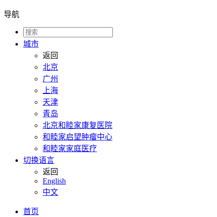
导航
城市
返回
北京
广州
上海
天津
青岛
北京和睦家康复医院
和睦家启望肿瘤中心
和睦家家庭医疗
切换语言
返回
English
中文
首页