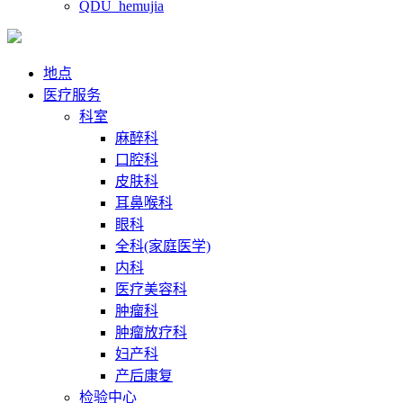
QDU_hemujia
地点
医疗服务
科室
麻醉科
口腔科
皮肤科
耳鼻喉科
眼科
全科(家庭医学)
内科
医疗美容科
肿瘤科
肿瘤放疗科
妇产科
产后康复
检验中心