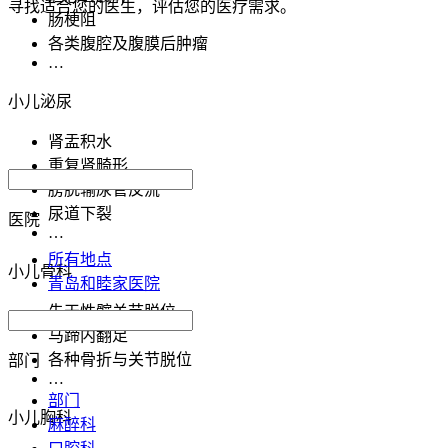
寻找适合您的医生，评估您的医疗需求。
肠梗阻
各类腹腔及腹膜后肿瘤
…
小儿泌尿
肾盂积水
重复肾畸形
膀胱输尿管反流
尿道下裂
医院
…
所有地点
小儿骨科
青岛和睦家医院
先天性髋关节脱位
马蹄内翻足
各种骨折与关节脱位
部门
…
部门
小儿胸科
麻醉科