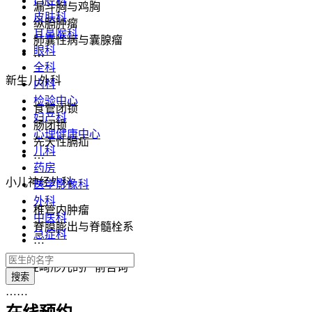
口腔科
漏斗胸与鸡胸
皮肤科
纵膈肿瘤
耳鼻喉科
肺囊性病与囊腺瘤
眼科
…
全科
新生儿外科
内科
检验中心
食管闭锁
妇产科
肠闭锁
心理健康中心
先天性膈疝
儿科
…
药房
小儿神经外科
医学影像科
外科
椎管内肿瘤
中医科
脊膜膨出与脊髓栓系
急症科
…
先天性畸形儿的产前咨询
……