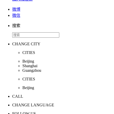
微博
微信
搜索
CHANGE CITY
CITIES
Beijing
Shanghai
Guangzhou
CITIES
Beijing
CALL
CHANGE LANGUAGE
FOLLOW US