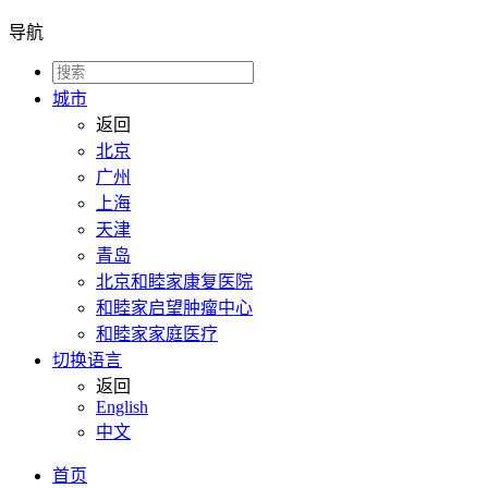
导航
城市
返回
北京
广州
上海
天津
青岛
北京和睦家康复医院
和睦家启望肿瘤中心
和睦家家庭医疗
切换语言
返回
English
中文
首页